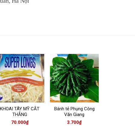
uân, Hà Nội
KHOAI TÂY MỸ CẮT
Bánh tẻ Phụng Công
THẲNG
Văn Giang
70.000
₫
3.700
₫