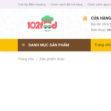
Skip
Tích lũy điểm thưởng
Chính sách đổi trả hàng
Chính sách giao
to
content
CỬA HÀNG
Địa chỉ: Số 9
Điện thoại:
09
DANH MỤC SẢN PHẨM
Trang ch
Trang chủ
/
Sản phẩm khác