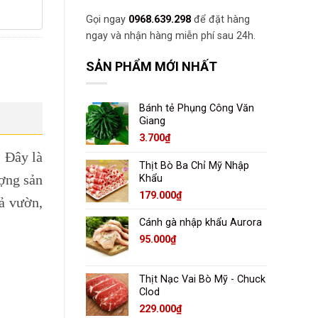
Gọi ngay
0968.639.298
để đặt hàng
ngay và nhận hàng miễn phí sau 24h.
SẢN PHẨM MỚI NHẤT
Bánh tẻ Phụng Công Văn
Giang
3.700
₫
.
Đây là
Thịt Bò Ba Chỉ Mỹ Nhập
ợng sản
Khẩu
179.000
₫
hả vườn,
Cánh gà nhập khẩu Aurora
95.000
₫
Thịt Nạc Vai Bò Mỹ - Chuck
Clod
229.000
₫