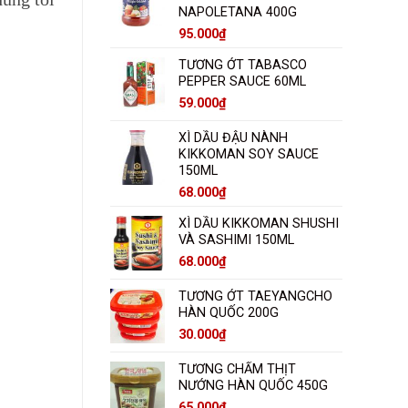
NAPOLETANA 400G
95.000
₫
TƯƠNG ỚT TABASCO
PEPPER SAUCE 60ML
59.000
₫
XÌ DẦU ĐẬU NÀNH
KIKKOMAN SOY SAUCE
150ML
68.000
₫
XÌ DẦU KIKKOMAN SHUSHI
VÀ SASHIMI 150ML
68.000
₫
TƯƠNG ỚT TAEYANGCHO
HÀN QUỐC 200G
30.000
₫
TƯƠNG CHẤM THỊT
NƯỚNG HÀN QUỐC 450G
65.000
₫