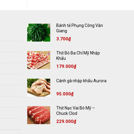
Bánh tẻ Phụng Công Văn
Giang
3.700
₫
Thịt Bò Ba Chỉ Mỹ Nhập
Khẩu
179.000
₫
Cánh gà nhập khẩu Aurora
95.000
₫
Thịt Nạc Vai Bò Mỹ –
Chuck Clod
229.000
₫