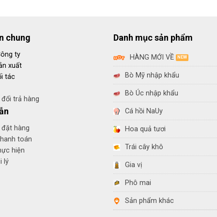
in chung
Danh mục sản phẩm
Công ty
HÀNG MỚI VỀ
ản xuất
Bò Mỹ nhập khẩu
i tác
Bò Úc nhập khẩu
đổi trả hàng
ẫn
Cá hồi NaUy
 đặt hàng
Hoa quả tươi
thanh toán
Trái cây khô
hực hiện
 lý
Gia vị
Phô mai
Sản phẩm khác