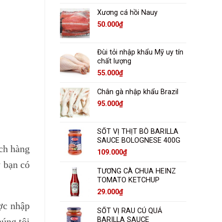
Xương cá hồi Nauy
50.000
₫
Đùi tỏi nhập khẩu Mỹ uy tín
chất lượng
55.000
₫
Chân gà nhập khẩu Brazil
95.000
₫
SỐT VỊ THỊT BÒ BARILLA
SAUCE BOLOGNESE 400G
ách hàng
109.000
₫
y bạn có
TƯƠNG CÀ CHUA HEINZ
TOMATO KETCHUP
29.000
₫
ợc nhập
SỐT VỊ RAU CỦ QUẢ
BARILLA SAUCE
úng tôi