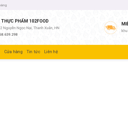
 hàng
 THỰC PHẨM 102FOOD
MI
/12 Nguyễn Ngọc Nại, Thanh Xuân, HN
khu
68.639.298
ủ
Cửa hàng
Tin tức
Liên hệ