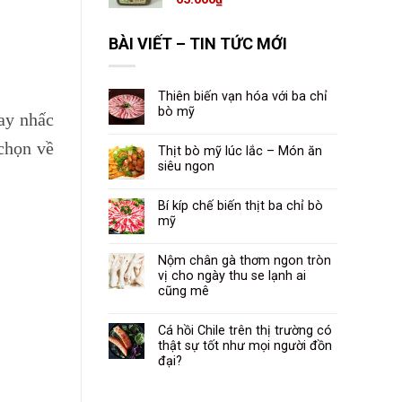
BÀI VIẾT – TIN TỨC MỚI
Thiên biến vạn hóa với ba chỉ
bò mỹ
ay nhấc
chọn về
Thịt bò mỹ lúc lắc – Món ăn
siêu ngon
Bí kíp chế biến thịt ba chỉ bò
mỹ
Nộm chân gà thơm ngon tròn
vị cho ngày thu se lạnh ai
cũng mê
Cá hồi Chile trên thị trường có
thật sự tốt như mọi người đồn
đại?