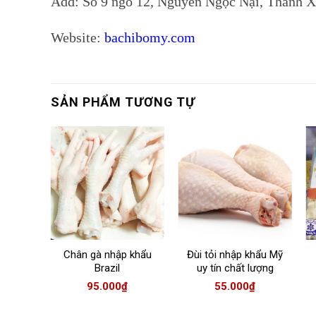
Add: Số 9 ngõ 12, Nguyễn Ngọc Nại, Thanh X
Website:
bachibomy.com
SẢN PHẨM TƯƠNG TỰ
Chân gà nhập khẩu
Đùi tỏi nhập khẩu Mỹ
Brazil
uy tín chất lượng
95.000
₫
55.000
₫