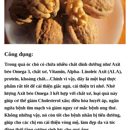
Công dụng:
Trong quả óc chó có chứa nhiều chất dinh dưỡng như Axit
béo Omega 3, chất xơ, Vitamin, Alpha- Linoleic Axit (ALA),
protein, khoáng chất…Chính vì vậy, đây là một loại thực
phẩm rất tốt để cải thiện giấc ngủ, cải thiện trí nhớ. Nhờ
lượng Axit béo Omega 3 kết hợp với chất xơ, loại quả này
giúp cơ thể giảm Cholesterol xấu; điều hòa huyết áp, ngăn
ngừa bệnh tim mạch và giảm nguy cơ mắc bệnh ung thư.
Không những vậy, nó còn tốt cho bệnh nhân bị tiểu đường,
giúp cho các chị em cải thiện vòng mộ, làm đẹp da và tóc
đồng thời tăng cường sinh lực cho quý ông.