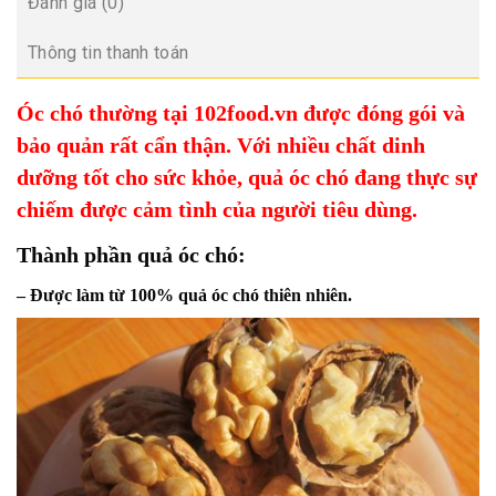
Đánh giá (0)
Thông tin thanh toán
Óc chó thường tại 102food.vn được đóng gói và
bảo quản rất cẩn thận. Với nhiều chất dinh
dưỡng tốt cho sức khỏe, quả óc chó đang thực sự
chiếm được cảm tình của người tiêu dùng.
Thành phần quả óc chó:
– Được làm từ 100% quả óc chó thiên nhiên.