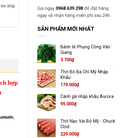
ree ship
Gọi ngay
0968.639.298
để đặt hàng
ngay và nhận hàng miễn phí sau 24h.
SẢN PHẨM MỚI NHẤT
Bánh tẻ Phụng Công Văn
Giang
3.700
₫
Thịt Bò Ba Chỉ Mỹ Nhập
Khẩu
ích hợp
179.000
₫
n
Cánh gà nhập khẩu Aurora
95.000
₫
tamate,
Thịt Nạc Vai Bò Mỹ - Chuck
Clod
229.000
₫