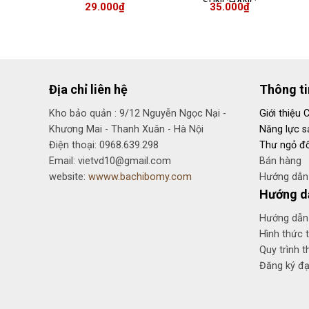
 400G
SUNCHANG
₫
29.000
₫
35.000
₫
200GRAM
Địa chỉ liên hệ
Thông t
Kho bảo quản : 9/12 Nguyễn Ngọc Nại -
Giới thiệu 
Khương Mai - Thanh Xuân - Hà Nội
Năng lực s
Điện thoại: 0968.639.298
Thư ngỏ đố
Email: vietvd10@gmail.com
Bán hàng
website:
wwww.bachibomy.com
Hướng dẫn 
Hướng d
Hướng dẫn
Hình thức 
Quy trình t
Đăng ký đại