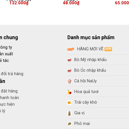
CHO TRẺ EM
(40ML)
132.000
₫
48.000
₫
65.000
in chung
Danh mục sản phẩm
Công ty
HÀNG MỚI VỀ
ản xuất
Bò Mỹ nhập khẩu
i tác
Bò Úc nhập khẩu
đổi trả hàng
ẫn
Cá hồi NaUy
 đặt hàng
Hoa quả tươi
thanh toán
Trái cây khô
hực hiện
 lý
Gia vị
Phô mai