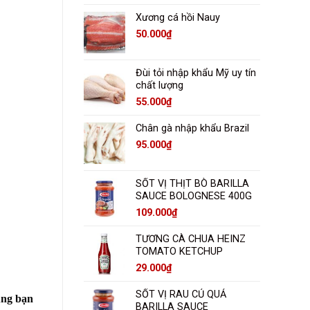
Xương cá hồi Nauy
50.000
₫
Đùi tỏi nhập khẩu Mỹ uy tín
chất lượng
55.000
₫
Chân gà nhập khẩu Brazil
95.000
₫
SỐT VỊ THỊT BÒ BARILLA
SAUCE BOLOGNESE 400G
109.000
₫
TƯƠNG CÀ CHUA HEINZ
TOMATO KETCHUP
29.000
₫
SỐT VỊ RAU CỦ QUẢ
ùng bạn
BARILLA SAUCE