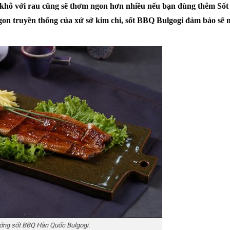
o khô với rau cũng sẽ thơm ngon hơn nhiều nếu bạn dùng thêm
Số
ngon truyền thống của xứ sở kim chi, sốt BBQ Bulgogi đảm bảo sẽ
ớng sốt BBQ Hàn Quốc Bulgogi.