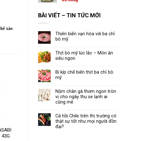
BÀI VIẾT – TIN TỨC MỚI
thể xào
Thiên biến vạn hóa với ba chỉ
bò mỹ
Thịt bò mỹ lúc lắc – Món ăn
siêu ngon
Bí kíp chế biến thịt ba chỉ bò
mỹ
Nộm chân gà thơm ngon tròn
vị cho ngày thu se lạnh ai
cũng mê
Cá hồi Chile trên thị trường có
thật sự tốt như mọi người đồn
đại?
ASABI
GIA VỊ LẨU THÁI
 43G
TOM YUM 454G