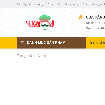
Skip
Tích lũy điểm thưởng
Chính sách đổi trả hàng
Chính sách giao
to
content
CỬA HÀNG
Địa chỉ: Số 9
Điện thoại:
09
DANH MỤC SẢN PHẨM
Trang ch
Trang chủ
/
Gia vị