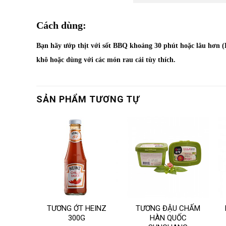
Cách dùng:
Bạn hãy ướp thịt với sốt BBQ khoảng 30 phút hoặc lâu hơn (
khô hoặc dùng với các món rau cải tùy thích.
SẢN PHẨM TƯƠNG TỰ
Ủ QUẢ
TƯƠNG ỚT HEINZ
TƯƠNG ĐẬU CHẤM
AUCE
300G
HÀN QUỐC