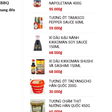
t BBQ
NAPOLETANA 400G
95.000
₫
 mang đến
TƯƠNG ỚT TABASCO
PEPPER SAUCE 60ML
59.000
₫
XÌ DẦU ĐẬU NÀNH
KIKKOMAN SOY SAUCE
150ML
68.000
₫
XÌ DẦU KIKKOMAN SHUSHI
VÀ SASHIMI 150ML
68.000
₫
TƯƠNG ỚT TAEYANGCHO
HÀN QUỐC 200G
30.000
₫
TƯƠNG CHẤM THỊT
NƯỚNG HÀN QUỐC 450G
65.000
₫