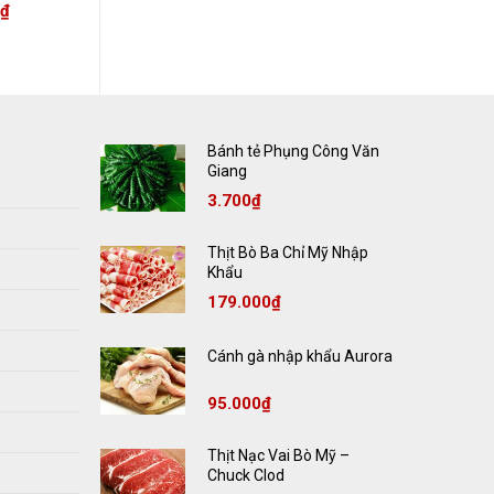
₫
80.000
₫
Bánh tẻ Phụng Công Văn
Giang
3.700
₫
Thịt Bò Ba Chỉ Mỹ Nhập
Khẩu
179.000
₫
Cánh gà nhập khẩu Aurora
95.000
₫
Thịt Nạc Vai Bò Mỹ –
Chuck Clod