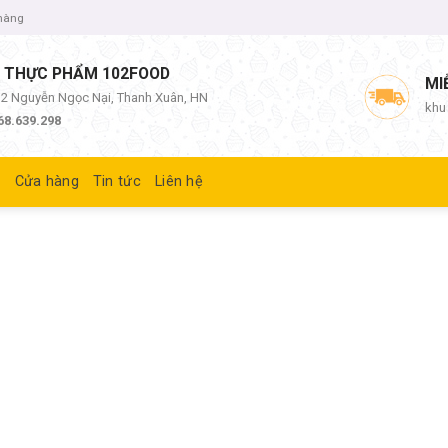
 hàng
 THỰC PHẨM 102FOOD
MI
/12 Nguyễn Ngọc Nại, Thanh Xuân, HN
khu
68.639.298
ủ
Cửa hàng
Tin tức
Liên hệ