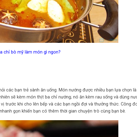
ba chỉ bò mỹ làm món gì ngon?
i hỏi các bạn trẻ sành ăn uống. Món nướng được nhiều bạn lựa chọn l
nhiên sẽ kèm món thịt ba chỉ nướng; nó ăn kèm rau sống và dùng n
 vị trước khi cho lên bếp và các bạn ngồi đợi và thưởng thức. Công đ
i nhanh gọn khiến bạn có thêm thời gian chuyện trò cùng bạn bè.