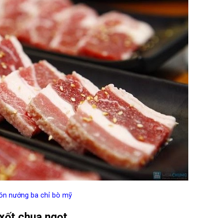
n nướng ba chỉ bò mỹ
xốt chua ngọt