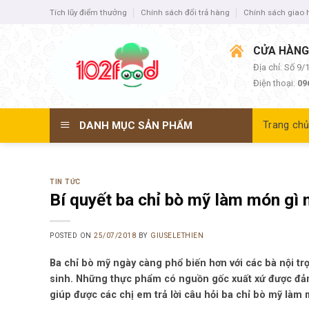
Skip
Tích lũy điểm thưởng
Chính sách đổi trả hàng
Chính sách giao
to
content
CỬA HÀNG
Địa chỉ: Số 9
Điện thoại:
09
DANH MỤC SẢN PHẨM
Trang ch
TIN TỨC
Bí quyết ba chỉ bò mỹ làm món gì
POSTED ON
25/07/2018
BY
GIUSELETHIEN
Ba chỉ bò mỹ ngày càng phổ biến hơn với các bà nội tr
sinh. Những thực phẩm có nguồn gốc xuất xứ được đảm 
giúp được các chị em trả lời câu hỏi ba chỉ bò mỹ làm