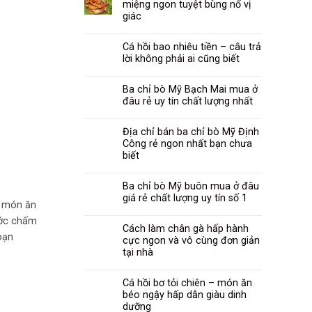
miệng ngon tuyệt bùng nổ vị
giác
Cá hồi bao nhiêu tiền – câu trả
lời không phải ai cũng biết
Ba chỉ bò Mỹ Bạch Mai mua ở
đâu rẻ uy tín chất lượng nhất
Địa chỉ bán ba chỉ bò Mỹ Định
Công rẻ ngon nhất bạn chưa
biết
Ba chỉ bò Mỹ buôn mua ở đâu
giá rẻ chất lượng uy tín số 1
à món ăn
ước chấm
Cách làm chân gà hấp hành
oạn
cực ngon và vô cùng đơn giản
tại nhà
Cá hồi bơ tỏi chiên – món ăn
béo ngậy hấp dẫn giàu dinh
dưỡng