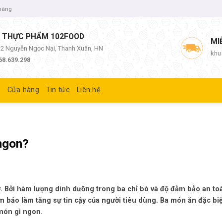
 hàng
 THỰC PHẨM 102FOOD
MI
/12 Nguyễn Ngọc Nại, Thanh Xuân, HN
khu
68.639.298
ủ
Cửa hàng
Tin tức
Liên hệ
 ngon?
ợ. Bởi hàm lượng dinh dưỡng trong ba chỉ bò và độ đảm bảo an to
bảo làm tăng sự tin cậy của người tiêu dùng. Ba món ăn đặc biệ
 món gì ngon.