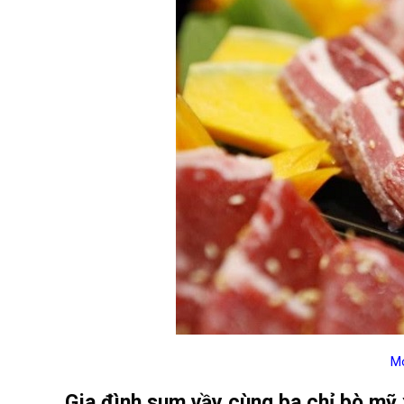
Mó
Gia đình sum vầy cùng ba chỉ bò mỹ 