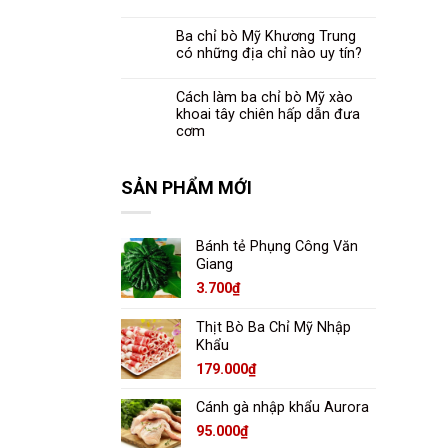
Ba chỉ bò Mỹ Khương Trung
có những địa chỉ nào uy tín?
Cách làm ba chỉ bò Mỹ xào
khoai tây chiên hấp dẫn đưa
cơm
SẢN PHẨM MỚI
Bánh tẻ Phụng Công Văn
Giang
3.700
₫
Thịt Bò Ba Chỉ Mỹ Nhập
Khẩu
179.000
₫
Cánh gà nhập khẩu Aurora
95.000
₫