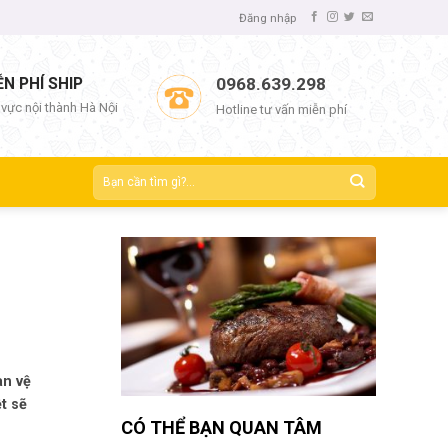
Đăng nhập
ỄN PHÍ SHIP
0968.639.298
 vực nội thành Hà Nội
Hotline tư vấn miễn phí
àn vệ
t sẽ
CÓ THỂ BẠN QUAN TÂM