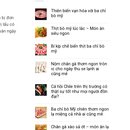
Thiên biến vạn hóa với ba chỉ
bò mỹ
n bị đơn
ị lẩu có
Thịt bò mỹ lúc lắc – Món ăn
 sản ngậy
siêu ngon
Bí kíp chế biến thịt ba chỉ bò
mỹ
Nộm chân gà thơm ngon tròn
vị cho ngày thu se lạnh ai
cũng mê
Cá hồi Chile trên thị trường có
thật sự tốt như mọi người đồn
đại?
Ba chỉ bò Mỹ chiên thơm ngon
lạ miệng cả nhà ai cũng mê
Chân gà xào sả ớt – món ăn lạ