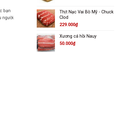
c bạn
Thịt Nạc Vai Bò Mỹ - Chuck
Clod
u người.
229.000
₫
Xương cá hồi Nauy
50.000
₫