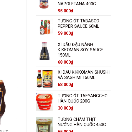
NAPOLETANA 400G
95.000
₫
TƯƠNG ỚT TABASCO
PEPPER SAUCE 60ML
59.000
₫
XÌ DẦU ĐẬU NÀNH
KIKKOMAN SOY SAUCE
150ML
68.000
₫
XÌ DẦU KIKKOMAN SHUSHI
VÀ SASHIMI 150ML
68.000
₫
TƯƠNG ỚT TAEYANGCHO
HÀN QUỐC 200G
30.000
₫
TƯƠNG CHẤM THỊT
NƯỚNG HÀN QUỐC 450G
65.000
₫