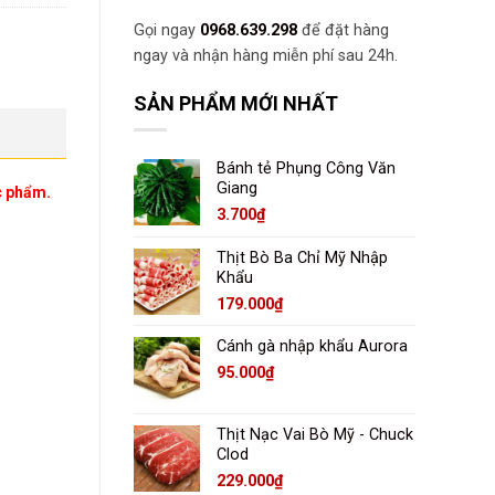
Gọi ngay
0968.639.298
để đặt hàng
ngay và nhận hàng miễn phí sau 24h.
SẢN PHẨM MỚI NHẤT
Bánh tẻ Phụng Công Văn
Giang
c phẩm.
3.700
₫
Thịt Bò Ba Chỉ Mỹ Nhập
Khẩu
179.000
₫
Cánh gà nhập khẩu Aurora
95.000
₫
Thịt Nạc Vai Bò Mỹ - Chuck
Clod
229.000
₫