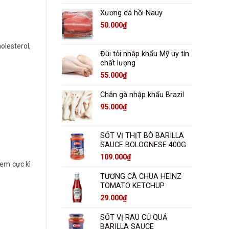
Xương cá hồi Nauy
50.000
₫
olesterol,
Đùi tỏi nhập khẩu Mỹ uy tín
chất lượng
55.000
₫
Chân gà nhập khẩu Brazil
95.000
₫
SỐT VỊ THỊT BÒ BARILLA
SAUCE BOLOGNESE 400G
109.000
₫
 em cực kì
TƯƠNG CÀ CHUA HEINZ
TOMATO KETCHUP
29.000
₫
SỐT VỊ RAU CỦ QUẢ
BARILLA SAUCE