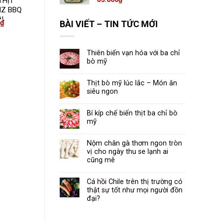
THỊT
TƯƠNG CÀ CHUA
NZ BBQ
HEINZ TOMATO
AL
KETCHUP
₫
29.000
₫
BÀI VIẾT – TIN TỨC MỚI
Thiên biến vạn hóa với ba chỉ
bò mỹ
Thịt bò mỹ lúc lắc – Món ăn
siêu ngon
Bí kíp chế biến thịt ba chỉ bò
mỹ
Nộm chân gà thơm ngon tròn
vị cho ngày thu se lạnh ai
cũng mê
Cá hồi Chile trên thị trường có
thật sự tốt như mọi người đồn
đại?