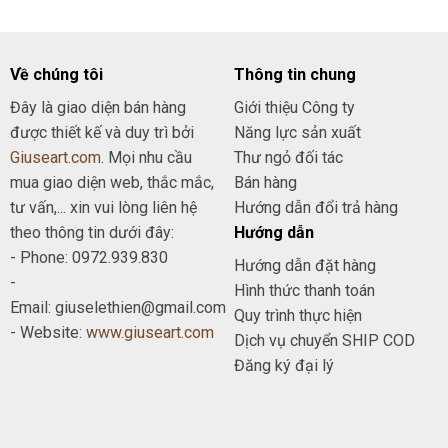
Về chúng tôi
Thông tin chung
Đây là giao diện bán hàng
Giới thiệu Công ty
được thiết kế và duy trì bởi
Năng lực sản xuất
Giuseart.com
. Mọi nhu cầu
Thư ngỏ đối tác
mua giao diện web, thắc mắc,
Bán hàng
tư vấn,... xin vui lòng liên hệ
Hướng dẫn đổi trả hàng
theo thông tin dưới đây:
Hướng dẫn
- Phone: 0972.939.830
Hướng dẫn đặt hàng
-
Hình thức thanh toán
Email: giuselethien@gmail.com
Quy trình thực hiện
- Website:
www.giuseart.com
Dịch vụ chuyển SHIP COD
Đăng ký đại lý