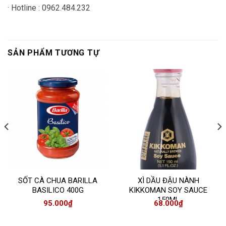
· Hotline : 0962.484.232
SẢN PHẨM TƯƠNG TỰ
SỐT CÀ CHUA BARILLA
XÌ DẦU ĐẬU NÀNH
BASILICO 400G
KIKKOMAN SOY SAUCE
150ML
95.000
₫
68.000
₫