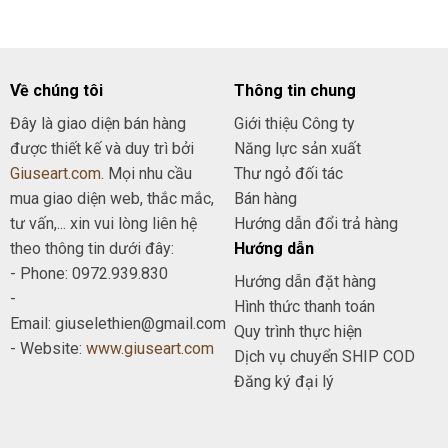
Về chúng tôi
Thông tin chung
Đây là giao diện bán hàng
Giới thiệu Công ty
được thiết kế và duy trì bởi
Năng lực sản xuất
Giuseart.com
. Mọi nhu cầu
Thư ngỏ đối tác
mua giao diện web, thắc mắc,
Bán hàng
tư vấn,... xin vui lòng liên hệ
Hướng dẫn đổi trả hàng
theo thông tin dưới đây:
Hướng dẫn
- Phone: 0972.939.830
Hướng dẫn đặt hàng
-
Hình thức thanh toán
Email: giuselethien@gmail.com
Quy trình thực hiện
- Website:
www.giuseart.com
Dịch vụ chuyển SHIP COD
Đăng ký đại lý