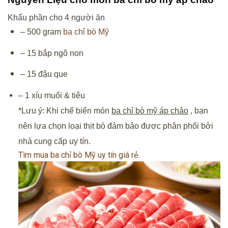
Khẩu phần cho 4 người ăn
– 500 gram
ba chỉ bò Mỹ
– 15
bắp ngô non
– 15
đậu que
– 1 xíu
muối & tiêu
*Lưu ý: Khi chế biến món
ba chỉ bò mỹ áp chảo
, bạn
nên lựa chọn loại thịt bò đảm bảo được phân phối bởi
nhà cung cấp uy tín.
Tìm mua ba chỉ bò Mỹ uy tín giá rẻ