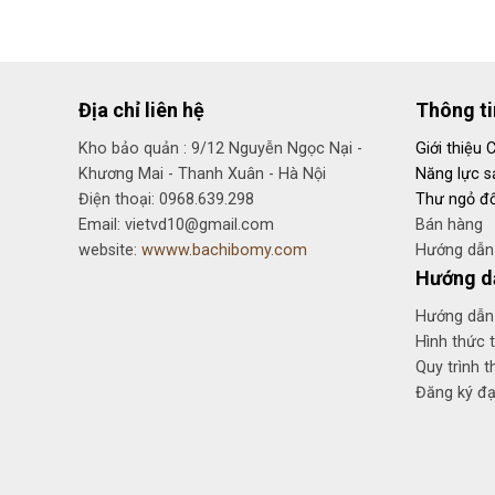
Địa chỉ liên hệ
Thông t
Kho bảo quản : 9/12 Nguyễn Ngọc Nại -
Giới thiệu 
Khương Mai - Thanh Xuân - Hà Nội
Năng lực s
Điện thoại: 0968.639.298
Thư ngỏ đố
Email: vietvd10@gmail.com
Bán hàng
website:
wwww.bachibomy.com
Hướng dẫn 
Hướng d
Hướng dẫn
Hình thức 
Quy trình t
Đăng ký đại