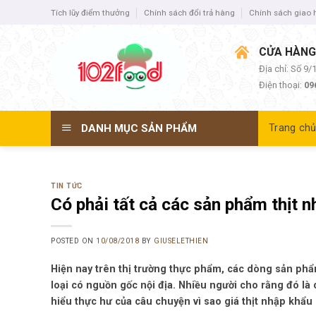
Skip
Tích lũy điểm thưởng
Chính sách đổi trả hàng
Chính sách giao
to
content
CỬA HÀNG
Địa chỉ: Số 9
Điện thoại:
09
DANH MỤC SẢN PHẨM
Trang ch
TIN TỨC
Có phải tất cả các sản phẩm thịt 
POSTED ON
10/08/2018
BY
GIUSELETHIEN
Hiện nay trên thị trường thực phẩm, các dòng sản phẩ
loại có nguồn gốc nội địa. Nhiều người cho rằng đó l
hiểu thực hư của câu chuyện vì sao giá thịt nhập khẩu l