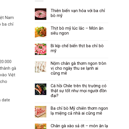
Thiên biến vạn hóa với ba chỉ
bò mỹ
iệt Nam
ò ba chỉ
Thịt bò mỹ lúc lắc – Món ăn
siêu ngon
Bí kíp chế biến thịt ba chỉ bò
mỹ
20.000
Nộm chân gà thơm ngon tròn
 thành gà
vị cho ngày thu se lạnh ai
cũng mê
vào Việt
 cho
Cá hồi Chile trên thị trường có
thật sự tốt như mọi người đồn
đại?
á date
Ba chỉ bò Mỹ chiên thơm ngon
lạ miệng cả nhà ai cũng mê
Chân gà xào sả ớt – món ăn lạ