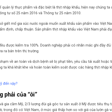
uản lý thực phẩm và đặc biệt là thịt nhập khẩu, hiện nay chúng ta
hông tư số 25 năm 2016 và Thông tư 25 năm 2010.
sở giết mổ gia súc nước ngoài muốn xuất khẩu sản phẩm vào Việt N
ẩm định, chấp thuận. Sản phẩm thịt nhập khẩu vào Việt Nam phải đạ
u đều được kiểm tra 100%. Doanh nghiệp phải có nhãn mác ghi đầy đủ 
a ra bán trên thị trường.
hạm về an toàn và dịch bệnh sẽ bị phạt tiền, yêu cầu tái xuất hoặc t
ng ta khá khắt khe và hoàn toàn kiểm soát được các hàng thịt nhập 
 Mỹ đến vậy?
g phải của “ôi”
à gia cầm Mỹ, 2/3 lượng đùi gà góc tư sản xuất ở Mỹ được tiêu thụ tạ
iới, trong đó có Việt Nam, ở mức giá thấp hơn so với giá của lườn gà 