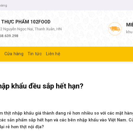
 hàng
 THỰC PHẨM 102FOOD
MI
/12 Nguyễn Ngọc Nại, Thanh Xuân, HN
khu
68.639.298
ủ
Cửa hàng
Tin tức
Liên hệ
nhập khẩu đều sắp hết hạn?
m thịt nhập khẩu giá thành đang rẻ hơn nhiều so với các mặt hà
à các sản phẩm sắp hết hạn và các bên nhập khẩu vào Việt Nam. C
ại rẻ hơn thịt nội địa?