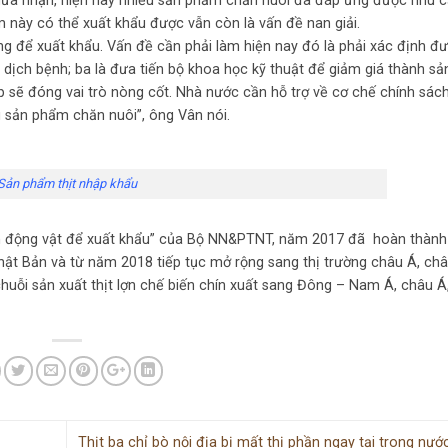
ừa nhận, hiện nay nhiều sản phẩm chăn nuôi đã đáp ứng được nhu c
 này có thể xuất khẩu được vẫn còn là vấn đề nan giải.
 để xuất khẩu. Vấn đề cần phải làm hiện nay đó là phải xác định đ
 dịch bệnh; ba là đưa tiến bộ khoa học kỹ thuật để giảm giá thành s
p sẽ đóng vai trò nòng cốt. Nhà nước cần hỗ trợ về cơ chế chính sác
 sản phẩm chăn nuôi”, ông Vân nói.
Sản phẩm thịt nhập khẩu
ẩm động vật để xuất khẩu” của Bộ NN&PTNT, năm 2017 đã hoàn thành
Nhật Bản và từ năm 2018 tiếp tục mở rộng sang thị trường châu Á, châ
chuỗi sản xuất thịt lợn chế biến chín xuất sang Đông – Nam Á, châu Á
Thịt ba chỉ bò nội địa bị mất thị phần ngay tại trong nước