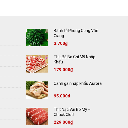
Bánh tẻ Phụng Công Văn
Giang
3.700
₫
Thịt Bò Ba Chỉ Mỹ Nhập
Khẩu
179.000
₫
Cánh gà nhập khẩu Aurora
95.000
₫
Thịt Nạc Vai Bò Mỹ –
Chuck Clod
229.000
₫