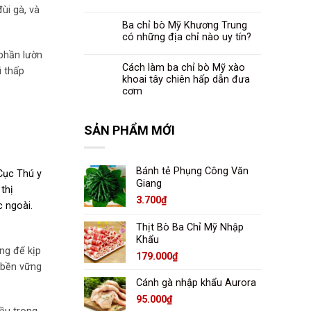
ùi gà, và
Ba chỉ bò Mỹ Khương Trung
có những địa chỉ nào uy tín?
phần lườn
Cách làm ba chỉ bò Mỹ xào
i thấp
khoai tây chiên hấp dẫn đưa
cơm
SẢN PHẨM MỚI
Bánh tẻ Phụng Công Văn
Cục Thú y
Giang
 thị
3.700
₫
c ngoài.
Thịt Bò Ba Chỉ Mỹ Nhập
Khẩu
ng để kịp
179.000
₫
n bền vững
Cánh gà nhập khẩu Aurora
95.000
₫