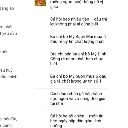
miệng ngon tuyệt bùng nổ vị
giác
 đang áp
Cá hồi bao nhiêu tiền – câu trả
lời không phải ai cũng biết
am phải
t yêu cầu
Ba chỉ bò Mỹ Bạch Mai mua ở
đâu rẻ uy tín chất lượng nhất
khối
Địa chỉ bán ba chỉ bò Mỹ Định
Công rẻ ngon nhất bạn chưa
biết
iêu huỷ –
Ba chỉ bò Mỹ buôn mua ở đâu
khẩu chính
giá rẻ chất lượng uy tín số 1
Cách làm chân gà hấp hành
cực ngon và vô cùng đơn giản
tại nhà
Cá hồi bơ tỏi chiên – món ăn
i nội địa,
béo ngậy hấp dẫn giàu dinh
và cánh
dưỡng