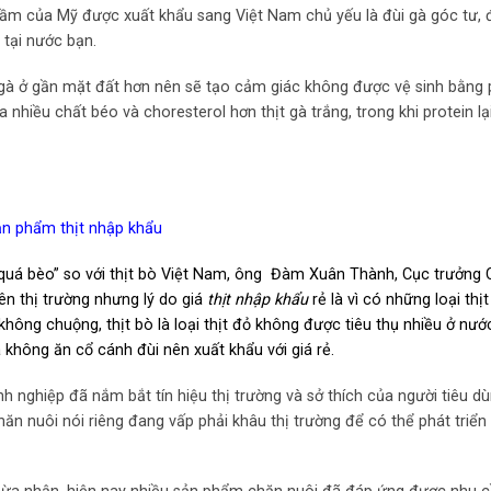
cầm của Mỹ được xuất khẩu sang Việt Nam chủ yếu là đùi gà góc tư, đ
tại nước bạn.
gà ở gần mặt đất hơn nên sẽ tạo cảm giác không được vệ sinh bằng 
 nhiều chất béo và choresterol hơn thịt gà trắng, trong khi protein lạ
n phẩm thịt nhập khẩu
quá bèo” so với thịt bò Việt Nam, ông Đàm Xuân Thành, Cục trưởng 
ên thị trường nhưng lý do giá
thịt nhập khẩu
rẻ là vì có những loại thịt
ông chuộng, thịt bò là loại thịt đỏ không được tiêu thụ nhiều ở nướ
 không ăn cổ cánh đùi nên xuất khẩu với giá rẻ.
nghiệp đã nắm bắt tín hiệu thị trường và sở thích của người tiêu dù
ăn nuôi nói riêng đang vấp phải khâu thị trường để có thể phát triể