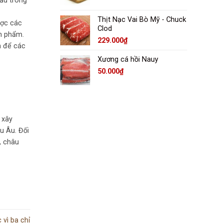
ầu trong
Thịt Nạc Vai Bò Mỹ - Chuck
ược các
Clod
ản phẩm.
229.000
₫
h để các
Xương cá hồi Nauy
50.000
₫
 xây
u Âu. Đối
, châu
 vì ba chỉ