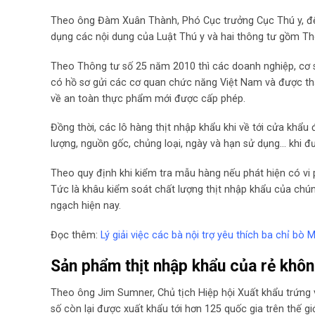
Theo ông Đàm Xuân Thành, Phó Cục trưởng Cục Thú y, để q
dụng các nội dung của Luật Thú y và hai thông tư gồm T
Theo Thông tư số 25 năm 2010 thì các doanh nghiệp, cơ 
có hồ sơ gửi các cơ quan chức năng Việt Nam và được th
về an toàn thực phẩm mới được cấp phép.
Đồng thời, các lô hàng thịt nhập khẩu khi về tới cửa khẩ
lượng, nguồn gốc, chủng loại, ngày và hạn sử dụng… khi đư
Theo quy định khi kiểm tra mẫu hàng nếu phát hiện có vi p
Tức là khâu kiểm soát chất lượng thịt nhập khẩu của chú
ngạch hiện nay.
Đọc thêm:
Lý giải việc các bà nội trợ yêu thích ba chỉ bò
Sản phẩm thịt nhập khẩu của rẻ khôn
Theo ông Jim Sumner, Chủ tịch Hiệp hội Xuất khẩu trứng v
số còn lại được xuất khẩu tới hơn 125 quốc gia trên thế g