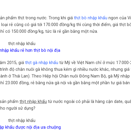
ản phẩm thịt trong nước. Trong khi giá
thịt bò nhập khẩu
ngon của V
loại rẻ cũng có giá tới 170.000 đồng/kg thì cùng thời điểm, giá thịt b
chỉ có 150.000 đồng/kg, tức là rẻ gần bằng một nửa.
 nhập khẩu rẻ hơn thịt bò nội địa
năm 2015, giá
thịt gà nhập khẩu
từ Mỹ về Việt Nam chỉ ở mức 17.000-
 trình độ chăn nuôi gà không thua kém gì nhiều nước khác, nhưng giá
hành ở Thái Lan). Theo Hiệp hội Chăn nuôi Đông Nam Bộ, gà Mỹ nhập 
hỉ 23.000 đồng, rẻ bằng nửa gà nội và gần bằng một phần tư giá bán
ác sản phẩm
thịt nhập khẩu
từ nước ngoài có phải là hàng cận date, qu
ho người sử dụng?
ập khẩu được nội địa ưa chuộng