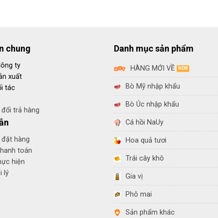
in chung
Danh mục sản phẩm
Công ty
HÀNG MỚI VỀ
ản xuất
Bò Mỹ nhập khẩu
i tác
Bò Úc nhập khẩu
đổi trả hàng
ẫn
Cá hồi NaUy
 đặt hàng
Hoa quả tươi
thanh toán
Trái cây khô
hực hiện
 lý
Gia vị
Phô mai
Sản phẩm khác