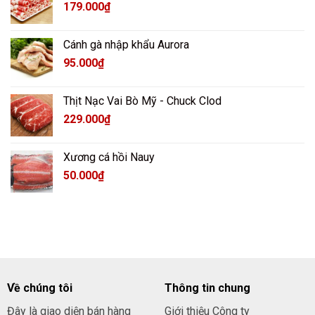
179.000
₫
Cánh gà nhập khẩu Aurora
95.000
₫
Thịt Nạc Vai Bò Mỹ - Chuck Clod
229.000
₫
Xương cá hồi Nauy
50.000
₫
Về chúng tôi
Thông tin chung
Đây là giao diện bán hàng
Giới thiệu Công ty