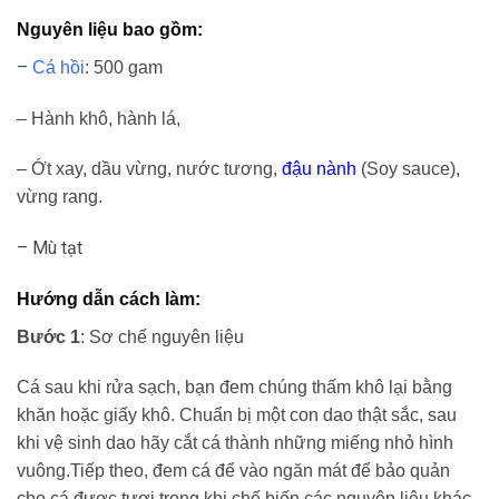
Nguyên liệu bao gồm:
–
Cá hồi
: 500 gam
– Hành khô, hành lá,
– Ớt xay, dầu vừng, nước tương,
đậu nành
(Soy sauce),
vừng rang.
– Mù tạt
Hướng dẫn cách làm:
Bước 1
: Sơ chế nguyên liệu
Cá sau khi rửa sạch, bạn đem chúng thấm khô lại bằng
khăn hoặc giấy khô. Chuẩn bị một con dao thật sắc, sau
khi vệ sinh dao hãy cắt cá thành những miếng nhỏ hình
vuông.Tiếp theo, đem cá để vào ngăn mát để bảo quản
cho cá được tươi trong khi chế biến các nguyên liệu khác.