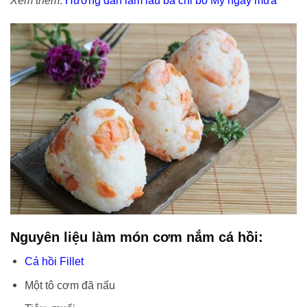
Xem thêm
:
Hướng dẫn làm lẩu ba chỉ bò Mỹ ngày mưa
Nguyên liệu làm món cơm nắm cá hồi:
Cá hồi Fillet
Một tô cơm đã nấu