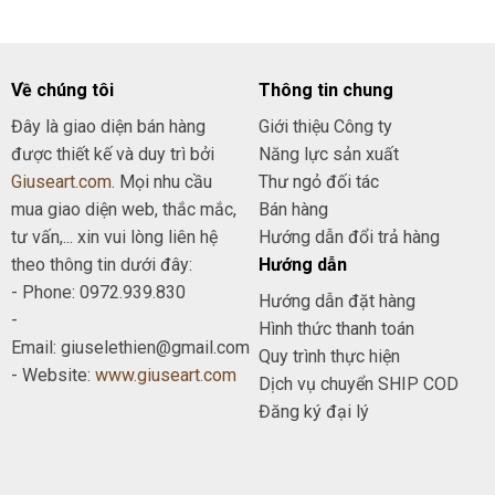
Về chúng tôi
Thông tin chung
Đây là giao diện bán hàng
Giới thiệu Công ty
được thiết kế và duy trì bởi
Năng lực sản xuất
Giuseart.com
. Mọi nhu cầu
Thư ngỏ đối tác
mua giao diện web, thắc mắc,
Bán hàng
tư vấn,... xin vui lòng liên hệ
Hướng dẫn đổi trả hàng
theo thông tin dưới đây:
Hướng dẫn
- Phone: 0972.939.830
Hướng dẫn đặt hàng
-
Hình thức thanh toán
Email: giuselethien@gmail.com
Quy trình thực hiện
- Website:
www.giuseart.com
Dịch vụ chuyển SHIP COD
Đăng ký đại lý