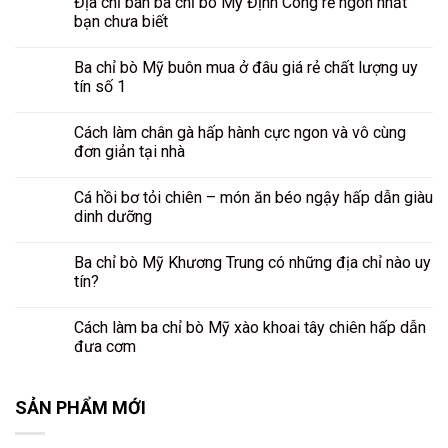
Địa chỉ bán ba chỉ bò Mỹ Định Công rẻ ngon nhất
bạn chưa biết
Ba chỉ bò Mỹ buôn mua ở đâu giá rẻ chất lượng uy
tín số 1
Cách làm chân gà hấp hành cực ngon và vô cùng
đơn giản tại nhà
Cá hồi bơ tỏi chiên – món ăn béo ngậy hấp dẫn giàu
dinh dưỡng
Ba chỉ bò Mỹ Khương Trung có những địa chỉ nào uy
tín?
Cách làm ba chỉ bò Mỹ xào khoai tây chiên hấp dẫn
đưa cơm
SẢN PHẨM MỚI