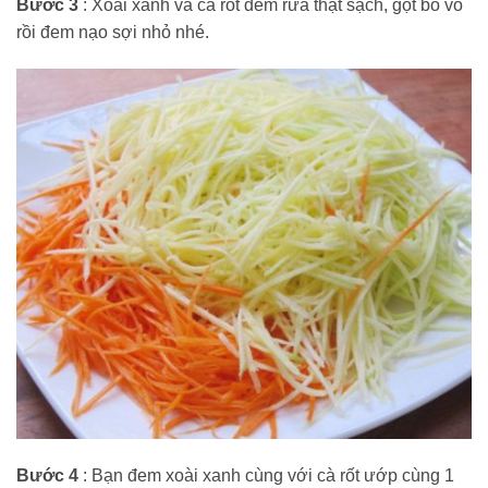
Bước 3
: Xoài xanh và cà rốt đem rửa thật sạch, gọt bỏ vỏ
rồi đem nạo sợi nhỏ nhé.
Bước 4
: Bạn đem xoài xanh cùng với cà rốt ướp cùng 1