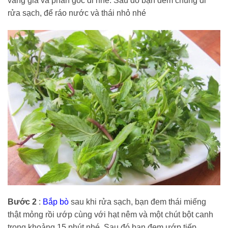
vàng già và phần gốc đi nhé. Sau đó bạn đem chúng đi
rửa sạch, để ráo nước và thái nhỏ nhé
Bước 2
:
Bắp bò
sau khi rửa sạch, bạn đem thái miếng
thật mỏng rồi ướp cùng với hạt nêm và một chút bột canh
trong khoảng 15 phút nhé. Sau đó bạn đem ướp tiếp