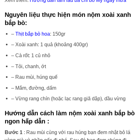
Xem thêm
:
Hướng dẫn làm lẩu ba chỉ bò Mỹ ngày mưa
Nguyên liệu thực hiện món nộm xoài xanh
bắp bò:
–
Thịt bắp bò hoa
: 150gr
– Xoài xanh: 1 quả (khoảng 400gr)
– Cà rốt: 1 củ nhỏ
– Tỏi, chanh, ớt
– Rau mùi, húng quế
– Mắm, đường, dấm
– Vừng rang chín (hoặc lạc rang giã dập), dầu vừng
Hướng dẫn cách làm nộm xoài xanh bắp bò
ngon hấp dẫn :
Bước 1
: Rau mùi cùng với rau húng bạn đem nhật bỏ lá