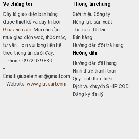
Về chúng tôi
Thông tin chung
Đây là giao diện bán hàng
Giới thiệu Công ty
được thiết kế và duy trì bởi
Năng lực sản xuất
Giuseart.com
. Mọi nhu cầu
Thư ngỏ đối tác
mua giao diện web, thắc mắc,
Bán hàng
tư vấn,... xin vui lòng liên hệ
Hướng dẫn đổi trả hàng
theo thông tin dưới đây:
Hướng dẫn
- Phone: 0972.939.830
Hướng dẫn đặt hàng
-
Hình thức thanh toán
Email: giuselethien@gmail.com
Quy trình thực hiện
- Website:
www.giuseart.com
Dịch vụ chuyển SHIP COD
Đăng ký đại lý