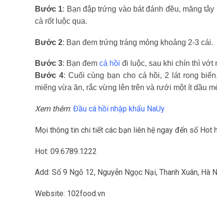
Bước 1
: Bạn đập trứng vào bát đánh đều, măng tây 
cà rốt luộc qua.
Bước 2
: Bạn đem trứng tráng mỏng khoảng 2-3 cái.
Bước 3
: Bạn đem
cá hồi
đi luộc, sau khi chín thì vớ
Bước 4
: Cuối cùng bạn cho cá hồi, 2 lát rong biển
miếng vừa ăn, rắc vừng lên trên và rưới một ít dầu m
Xem thêm
:
Đầu cá hồi nhập khẩu NaUy
Mọi thông tin chi tiết các bạn liên hệ ngay đến số Hot
Hot: 09.6789.1222
Add: Số 9 Ngõ 12, Nguyễn Ngọc Nại, Thanh Xuân, Hà N
Website: 102food.vn