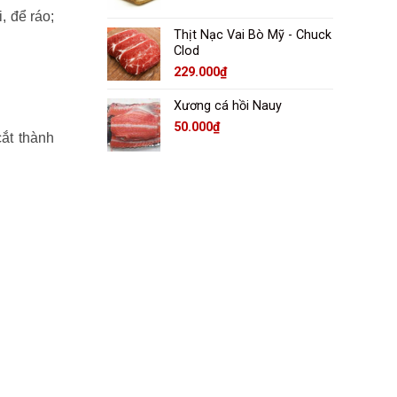
, để ráo;
Thịt Nạc Vai Bò Mỹ - Chuck
Clod
229.000
₫
Xương cá hồi Nauy
50.000
₫
cắt thành