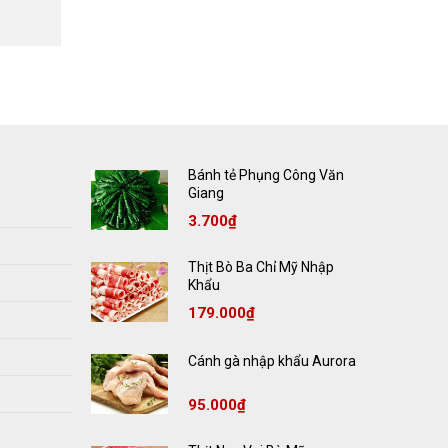
Bánh tẻ Phụng Công Văn
Giang
3.700
₫
Thịt Bò Ba Chỉ Mỹ Nhập
Khẩu
179.000
₫
Cánh gà nhập khẩu Aurora
95.000
₫