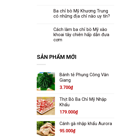
Ba chỉ bò Mỹ Khương Trung
có những địa chỉ nào uy tín?
Cách làm ba chỉ bò Mỹ xào
khoai tây chiên hấp dẫn đưa
cơm
SẢN PHẨM MỚI
Bánh tẻ Phụng Công Văn
Giang
3.700
₫
Thịt Bò Ba Chỉ Mỹ Nhập
Khẩu
179.000
₫
Cánh gà nhập khẩu Aurora
95.000
₫