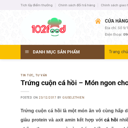
Skip
Tích lũy điểm thưởng
Chính sách đổi trả hàng
Chính sách giao
to
content
CỬA HÀNG
Địa chỉ: Số 9
Điện thoại:
09
DANH MỤC SẢN PHẨM
Trang ch
TIN TỨC
,
TƯ VẤN
Trứng cuộn cá hồi – Món ngon cho
POSTED ON
23/12/2017
BY
GIUSELETHIEN
Trứng cuộn cá hồi là một món ăn vô cùng hấp dẫn,
giàu protein và axit amin kết hợp với
cá hồi
nhiề