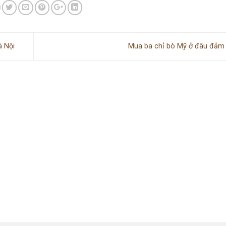
à Nội
Mua ba chỉ bò Mỹ ở đâu đả