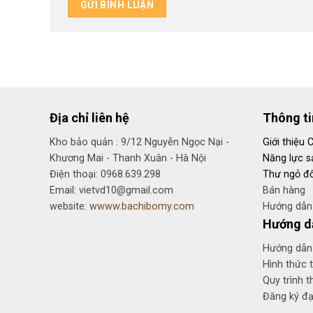
Địa chỉ liên hệ
Thông t
Kho bảo quản : 9/12 Nguyễn Ngọc Nại -
Giới thiệu 
Khương Mai - Thanh Xuân - Hà Nội
Năng lực s
Điện thoại: 0968.639.298
Thư ngỏ đố
Email: vietvd10@gmail.com
Bán hàng
website:
wwww.bachibomy.com
Hướng dẫn 
Hướng d
Hướng dẫn
Hình thức 
Quy trình t
Đăng ký đại