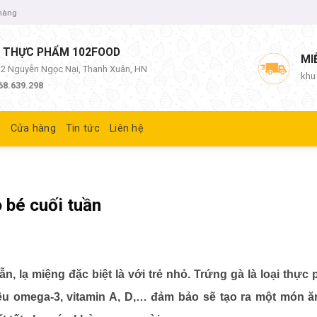
 hàng
 THỰC PHẨM 102FOOD
MI
/12 Nguyễn Ngọc Nại, Thanh Xuân, HN
khu
68.639.298
ủ
Cửa hàng
Tin tức
Liên hệ
 bé cuối tuần
 lạ miệng đặc biệt là với trẻ nhỏ. Trứng gà là loại thực 
u omega-3, vitamin A, D,… đảm bảo sẽ tạo ra một món 