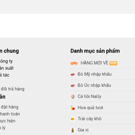
in chung
Danh mục sản phẩm
Công ty
HÀNG MỚI VỀ
ản xuất
Bò Mỹ nhập khẩu
i tác
Bò Úc nhập khẩu
đổi trả hàng
ẫn
Cá hồi NaUy
 đặt hàng
Hoa quả tươi
thanh toán
Trái cây khô
hực hiện
 lý
Gia vị