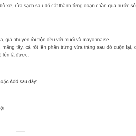
bỏ xơ, rửa sạch sau đó cắt thành từng đoạn chần qua nước sôi
t ra, giã nhuyễn rồi trộn đều với muối và mayonnaise.
, măng tây, cà rốt lên phần trứng vừa tráng sau đó cuộn lại, 
è lên là được
.
 hoặc Add sau đây:
ội