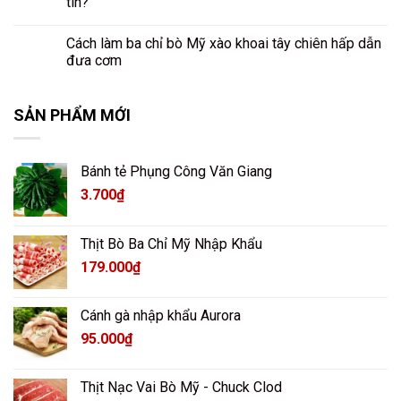
tín?
Cách làm ba chỉ bò Mỹ xào khoai tây chiên hấp dẫn
đưa cơm
SẢN PHẨM MỚI
Bánh tẻ Phụng Công Văn Giang
3.700
₫
Thịt Bò Ba Chỉ Mỹ Nhập Khẩu
179.000
₫
Cánh gà nhập khẩu Aurora
95.000
₫
Thịt Nạc Vai Bò Mỹ - Chuck Clod