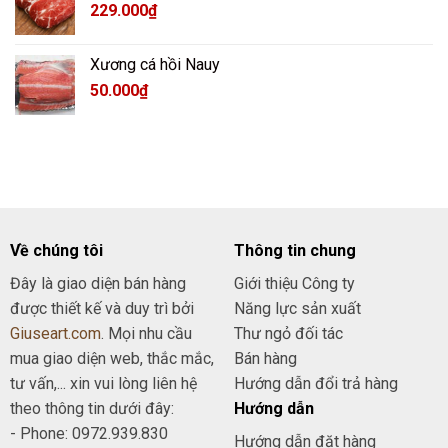
229.000
₫
Xương cá hồi Nauy
50.000
₫
Về chúng tôi
Thông tin chung
Đây là giao diện bán hàng
Giới thiệu Công ty
được thiết kế và duy trì bởi
Năng lực sản xuất
Giuseart.com
. Mọi nhu cầu
Thư ngỏ đối tác
mua giao diện web, thắc mắc,
Bán hàng
tư vấn,... xin vui lòng liên hệ
Hướng dẫn đổi trả hàng
theo thông tin dưới đây:
Hướng dẫn
- Phone: 0972.939.830
Hướng dẫn đặt hàng